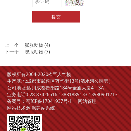
提交
上一个：
膨胀动物 (4)
下一个：
膨胀动物 (7)
版权所有2004-2020@巨人气模
生产基地:成都市武侯区万华街13号(清水河公园旁）
公司地址:四川成都晋阳路184号金雁大厦4－3A
业务电话:
028-87426616
13881889133
13980901713
备案号：
蜀ICP备17041937号-1
网站管理
网站技术:
网飙建站系统