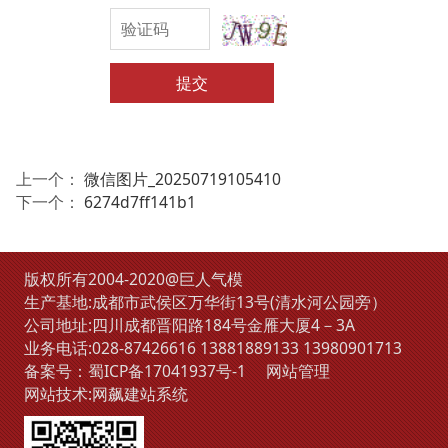
提交
上一个：
微信图片_20250719105410
下一个：
6274d7ff141b1
版权所有2004-2020@巨人气模
生产基地:成都市武侯区万华街13号(清水河公园旁）
公司地址:四川成都晋阳路184号金雁大厦4－3A
业务电话:
028-87426616
13881889133
13980901713
备案号：
蜀ICP备17041937号-1
网站管理
网站技术:
网飙建站系统